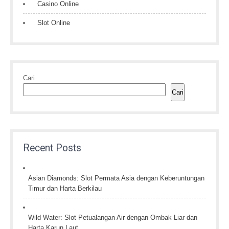
Casino Online
Slot Online
Cari
Cari
Recent Posts
Asian Diamonds: Slot Permata Asia dengan Keberuntungan
Timur dan Harta Berkilau
Wild Water: Slot Petualangan Air dengan Ombak Liar dan
Harta Karun Laut