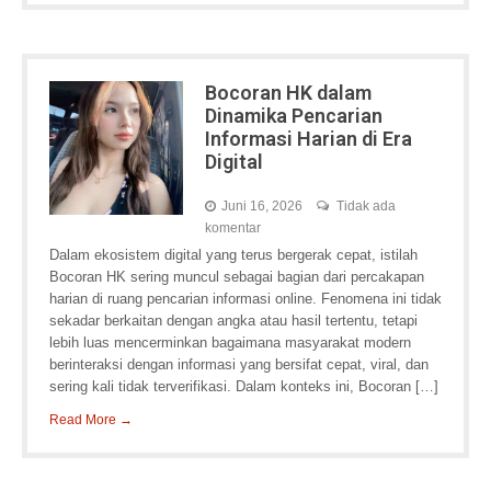
Bocoran HK dalam
Dinamika Pencarian
Informasi Harian di Era
Digital
Juni 16, 2026
Tidak ada
komentar
Dalam ekosistem digital yang terus bergerak cepat, istilah
Bocoran HK sering muncul sebagai bagian dari percakapan
harian di ruang pencarian informasi online. Fenomena ini tidak
sekadar berkaitan dengan angka atau hasil tertentu, tetapi
lebih luas mencerminkan bagaimana masyarakat modern
berinteraksi dengan informasi yang bersifat cepat, viral, dan
sering kali tidak terverifikasi. Dalam konteks ini, Bocoran […]
Read More →