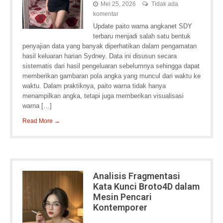
Mei 25, 2026
Tidak ada
komentar
Update paito warna angkanet SDY
terbaru menjadi salah satu bentuk
penyajian data yang banyak diperhatikan dalam pengamatan
hasil keluaran harian Sydney. Data ini disusun secara
sistematis dari hasil pengeluaran sebelumnya sehingga dapat
memberikan gambaran pola angka yang muncul dari waktu ke
waktu. Dalam praktiknya, paito warna tidak hanya
menampilkan angka, tetapi juga memberikan visualisasi
warna […]
Read More →
Analisis Fragmentasi
Kata Kunci Broto4D dalam
Mesin Pencari
Kontemporer