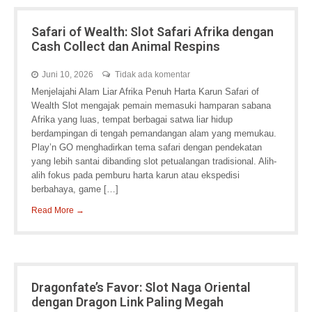
Safari of Wealth: Slot Safari Afrika dengan
Cash Collect dan Animal Respins
Juni 10, 2026
Tidak ada komentar
Menjelajahi Alam Liar Afrika Penuh Harta Karun Safari of
Wealth Slot mengajak pemain memasuki hamparan sabana
Afrika yang luas, tempat berbagai satwa liar hidup
berdampingan di tengah pemandangan alam yang memukau.
Play’n GO menghadirkan tema safari dengan pendekatan
yang lebih santai dibanding slot petualangan tradisional. Alih-
alih fokus pada pemburu harta karun atau ekspedisi
berbahaya, game […]
Read More →
Dragonfate’s Favor: Slot Naga Oriental
dengan Dragon Link Paling Megah