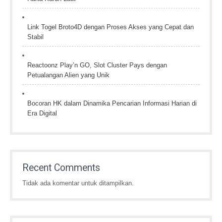
Link Togel Broto4D dengan Proses Akses yang Cepat dan
Stabil
Reactoonz Play’n GO, Slot Cluster Pays dengan
Petualangan Alien yang Unik
Bocoran HK dalam Dinamika Pencarian Informasi Harian di
Era Digital
Recent Comments
Tidak ada komentar untuk ditampilkan.