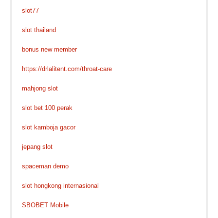
slot77
slot thailand
bonus new member
https://drlalitent.com/throat-care
mahjong slot
slot bet 100 perak
slot kamboja gacor
jepang slot
spaceman demo
slot hongkong internasional
SBOBET Mobile